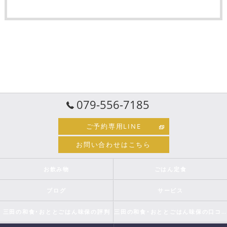
079-556-7185
ご予約専用LINE
お問い合わせはこちら
お飲み物
ごはん定食
ブログ
サービス
三田の和食･おととごはん味保の評判
三田の和食･おととごはん味保の口コミ情報