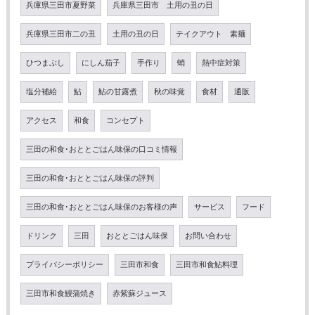
兵庫県三田市夏野菜
兵庫県三田市 土用の丑の日
兵庫県三田市二の丑
土用の丑の日
テイクアウト 素麺
ひつまぶし
にしん茄子
手作り
蛸
熱中症対策
塩分補給
鮎
鮎の甘露煮
秋の味覚
食材
通販
アクセス
和食
コンセプト
三田の和食･おととごはん味保の口コミ情報
三田の和食･おととごはん味保の評判
三田の和食･おととごはん味保のお客様の声
サービス
フード
ドリンク
三田
おととごはん味保
お問い合わせ
プライバシーポリシー
三田市和食
三田市和食鮎料理
三田市和食鰻蒲焼き
赤紫蘇ジュース