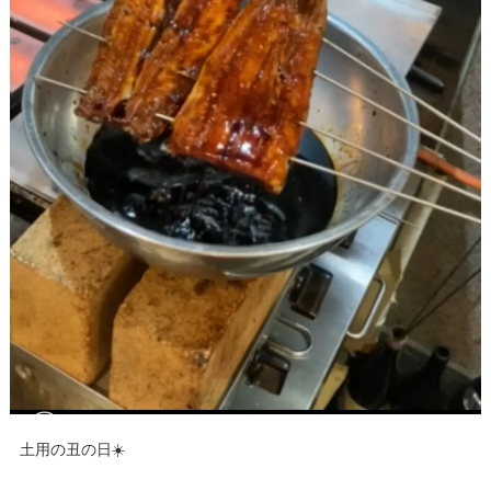
土用の丑の日☀️