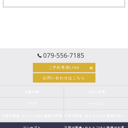
079-556-7185
ご予約専用LINE
お問い合わせはこちら
お飲み物
ごはん定食
ブログ
サービス
三田の和食･おととごはん味保の評判
三田の和食･おととごはん味保の口コミ情報
コンセプト
三田の和食･おととごはん味保のお客様の声