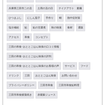
兵庫県三田市二の丑
土用の丑の日
テイクアウト 素麺
ひつまぶし
にしん茄子
手作り
蛸
熱中症対策
塩分補給
鮎
鮎の甘露煮
秋の味覚
食材
通販
アクセス
和食
コンセプト
三田の和食･おととごはん味保の口コミ情報
三田の和食･おととごはん味保の評判
三田の和食･おととごはん味保のお客様の声
サービス
フード
ドリンク
三田
おととごはん味保
お問い合わせ
プライバシーポリシー
三田市和食
三田市和食鮎料理
三田市和食鰻蒲焼き
赤紫蘇ジュース