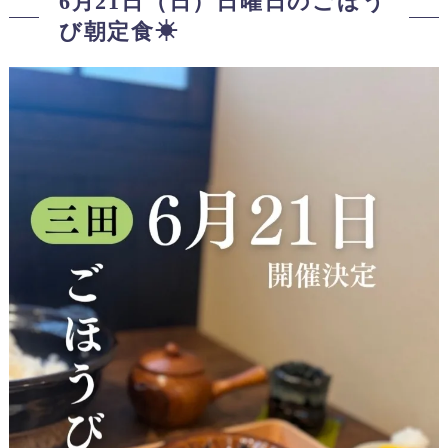
6月21日（日）日曜日のごほう
び朝定食☀