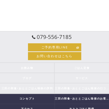
079-556-7185
ご予約専用LINE
お問い合わせはこちら
お飲み物
ごはん定食
ブログ
サービス
三田の和食･おととごはん味保の評判
三田の和食･おととごはん味保の口コミ情報
コンセプト
三田の和食･おととごはん味保のお客様の声
アクセス
おととごはん味保