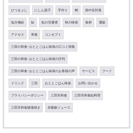
ひつまぶし
にしん茄子
手作り
蛸
熱中症対策
塩分補給
鮎
鮎の甘露煮
秋の味覚
食材
通販
アクセス
和食
コンセプト
三田の和食･おととごはん味保の口コミ情報
三田の和食･おととごはん味保の評判
三田の和食･おととごはん味保のお客様の声
サービス
フード
ドリンク
三田
おととごはん味保
お問い合わせ
プライバシーポリシー
三田市和食
三田市和食鮎料理
三田市和食鰻蒲焼き
赤紫蘇ジュース